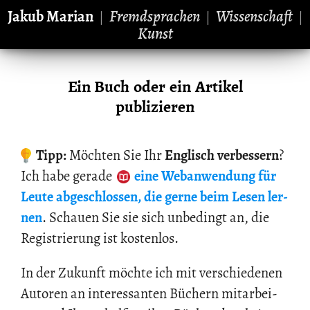
Jakub Marian
Fremdsprachen
Wissenschaft
|
|
|
Kunst
Ein Buch oder ein Artikel
publizieren
Tipp:
Möch­ten Sie Ihr
Eng­lisch ver­bes­sern
?
Ich habe ge­ra­de
eine Web­an­wen­dung
für
Leute ab­ge­schlos­sen, die gerne beim Lesen ler­
nen
. Schau­en Sie sie sich un­be­dingt an, die
Re­gis­trie­rung ist kos­ten­los.
In der Zu­kunft möch­te ich mit ver­schie­de­nen
Au­to­ren an in­ter­es­san­ten Bü­chern mit­ar­bei­