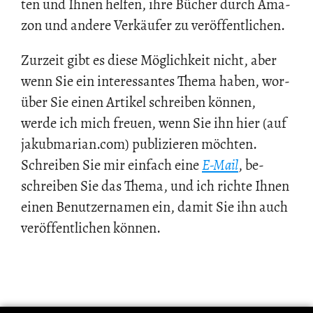
ten und Ihnen hel­fen, ihre Bü­cher durch Ama­
zon und an­de­re Ver­käu­fer zu ver­öf­fent­li­chen.
Zur­zeit gibt es diese Mög­lich­keit nicht, aber
wenn Sie ein in­ter­es­san­tes Thema haben, wor­
über Sie einen Ar­ti­kel schrei­ben kön­nen,
werde ich mich freu­en, wenn Sie ihn hier (auf
ja­kub­ma­ri­an.com) pu­bli­zie­ren möch­ten.
Schrei­ben Sie mir ein­fach eine
E-Mail
, be­
schrei­ben Sie das Thema, und ich rich­te Ihnen
einen Be­nut­zer­na­men ein, damit Sie ihn auch
ver­öf­fent­li­chen kön­nen.