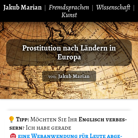
Jakub Marian
Fremdsprachen
Wissenschaft
|
|
|
Kunst
Prostitution nach Ländern in
Europa
Jakub Marian
von
Tipp:
Möch­ten Sie Ihr
Eng­lisch ver­bes­
sern
? Ich habe ge­ra­de
eine Web­an­wen­dung
für Leute ab­ge­