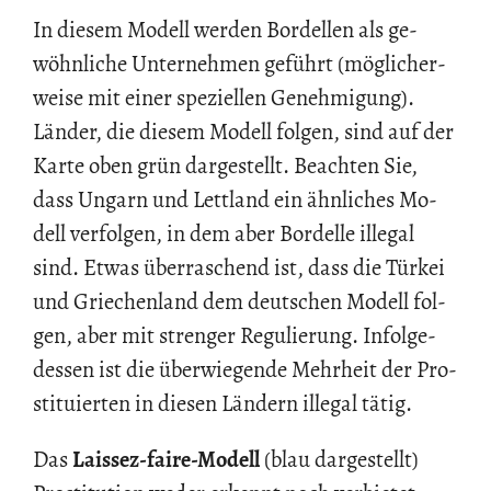
In die­sem Mo­dell wer­den Bor­del­len als ge­
wöhn­li­che Un­ter­neh­men ge­führt (mög­li­cher­
wei­se mit einer spe­zi­el­len Ge­neh­mi­gung).
Län­der, die die­sem Mo­dell fol­gen, sind auf der
Karte oben grün dar­ge­stellt. Be­ach­ten Sie,
dass Un­garn und Lett­land ein ähn­li­ches Mo­
dell ver­fol­gen, in dem aber Bor­del­le il­le­gal
sind. Etwas über­ra­schend ist, dass die Tür­kei
und Grie­chen­land dem deut­schen Mo­dell fol­
gen, aber mit stren­ger Re­gu­lie­rung. In­fol­ge­
des­sen ist die über­wie­gen­de Mehr­heit der Pro­
sti­tu­ier­ten in die­sen Län­dern il­le­gal tätig.
Das
Lais­sez-faire-Mo­dell
(blau dar­ge­stellt)