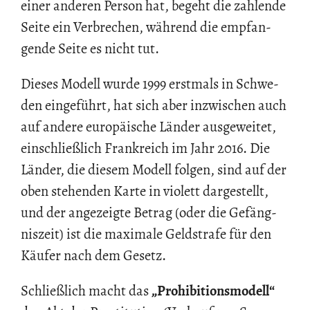
einer an­de­ren Per­son hat, be­geht die zah­len­de
Seite ein Ver­bre­chen, wäh­rend die emp­fan­
gen­de Seite es nicht tut.
Die­ses Mo­dell wurde 1999 erst­mals in Schwe­
den ein­ge­führt, hat sich aber in­zwi­schen auch
auf an­de­re eu­ro­päi­sche Län­der aus­ge­wei­tet,
ein­schlie­ß­lich Frank­reich im Jahr 2016. Die
Län­der, die die­sem Mo­dell fol­gen, sind auf der
oben ste­hen­den Karte in vio­lett dar­ge­stellt,
und der an­ge­zeig­te Be­trag (oder die Ge­fäng­
nis­zeit) ist die ma­xi­ma­le Geld­stra­fe für den
Käu­fer nach dem Ge­setz.
Schlie­ß­lich macht das
„Pro­hi­bi­ti­ons­mo­dell“