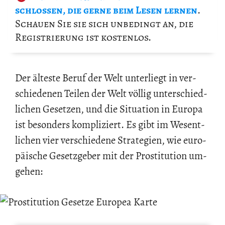
schlos­sen, die gerne beim Lesen ler­nen
.
Schau­en Sie sie sich un­be­dingt an, die
Re­gis­trie­rung ist kos­ten­los.
Der äl­tes­te Beruf der Welt un­ter­liegt in ver­
schie­de­nen Tei­len der Welt völ­lig un­ter­schied­
li­chen Ge­set­zen, und die Si­tua­ti­on in Eu­ro­pa
ist be­son­ders kom­pli­ziert. Es gibt im We­sent­
li­chen vier ver­schie­de­ne Stra­te­gi­en, wie eu­ro­
päi­sche Ge­setz­ge­ber mit der Pro­sti­tu­ti­on um­
ge­hen: