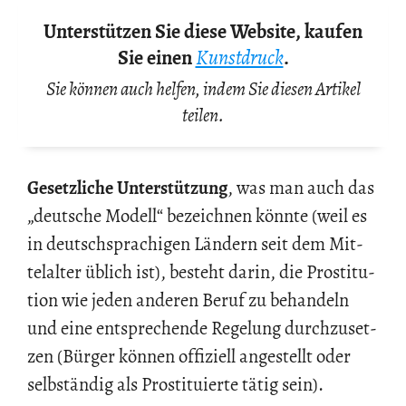
Unterstützen Sie diese Website, kaufen
Sie einen
Kunstdruck
.
Sie können auch helfen, indem Sie diesen Artikel
teilen.
Ge­setz­li­che Un­ter­stüt­zung
, was man auch das
„deut­sche Mo­dell“ be­zeich­nen könn­te (weil es
in deutsch­spra­chi­gen Län­dern seit dem Mit­
tel­al­ter üb­lich ist), be­steht darin, die Pro­sti­tu­
ti­on wie jeden an­de­ren Beruf zu be­han­deln
und eine ent­spre­chen­de Re­ge­lung durch­zu­set­
zen (Bür­ger kön­nen of­fi­zi­ell an­ge­stellt oder
selb­stän­dig als Pro­sti­tu­ier­te tätig sein).