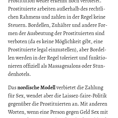
Pro­sti­tu­ti­on weder er­kennt noch ver­bie­tet.
Pro­sti­tu­ier­te ar­bei­ten au­ßer­halb des recht­li­
chen Rah­mens und zah­len in der Regel keine
Steu­ern. Bor­del­len, Zu­häl­ter und an­de­re For­
men der Aus­beu­tung der Pro­sti­tu­ier­ten sind
ver­bo­ten (da es keine Mög­lich­keit gibt, eine
Pro­sti­tu­ier­te legal ein­zu­stel­len), aber Bor­del­
len wer­den in der Regel to­le­riert und funk­tio­
nie­ren of­fi­zi­ell als Mas­sa­ge­sa­lons oder Stun­
den­ho­tels.
Das
nor­di­sche Mo­dell
ver­bie­tet die Zah­lung
für Sex, wen­det aber die Lais­sez-faire-Po­li­tik
ge­gen­über die Pro­sti­tu­ier­ten an. Mit an­de­ren
Wor­ten, wenn eine Per­son gegen Geld Sex mit