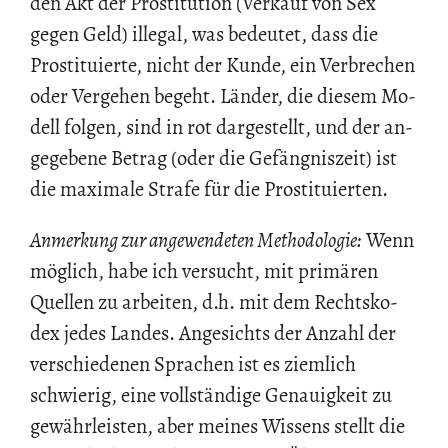
den Akt der Pro­sti­tu­ti­on (Ver­kauf von Sex
gegen Geld) il­le­gal, was be­deu­tet, dass die
Pro­sti­tu­ier­te, nicht der Kunde, ein Ver­bre­chen
oder Ver­ge­hen be­geht. Län­der, die die­sem Mo­
dell fol­gen, sind in rot dar­ge­stellt, und der an­
ge­ge­be­ne Be­trag (oder die Ge­fäng­nis­zeit) ist
die ma­xi­ma­le Stra­fe für die Pro­sti­tu­ier­ten.
An­mer­kung zur an­ge­wen­de­ten Me­tho­do­lo­gie:
Wenn
mög­lich, habe ich ver­sucht, mit pri­mä­ren
Quel­len zu ar­bei­ten, d.h. mit dem Rechts­ko­
dex jedes Lan­des. An­ge­sichts der An­zahl der
ver­schie­de­nen Spra­chen ist es ziem­lich
schwie­rig, eine voll­stän­di­ge Ge­nau­ig­keit zu
ge­währ­leis­ten, aber mei­nes Wis­sens stellt die