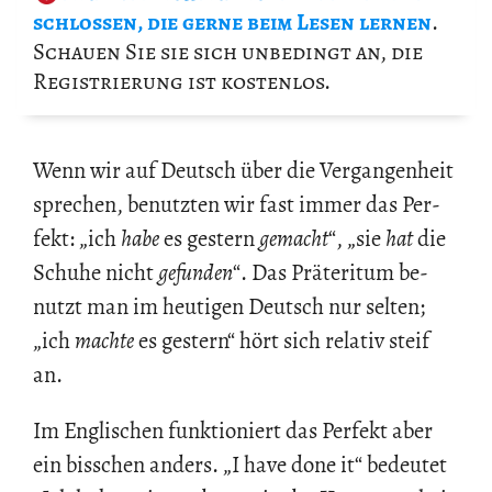
schlos­sen, die gerne beim Lesen ler­nen
.
Schau­en Sie sie sich un­be­dingt an, die
Re­gis­trie­rung ist kos­ten­los.
Wenn wir auf Deutsch über die Ver­gan­gen­heit
spre­chen, be­nutz­ten wir fast immer das Per­
fekt: „ich
habe
es ges­tern
ge­macht
“, „sie
hat
die
Schu­he nicht
ge­fun­den
“. Das Prä­te­ri­tum be­
nutzt man im heu­ti­gen Deutsch nur sel­ten;
„ich
mach­te
es ges­tern“ hört sich re­la­tiv steif
an.
Im Eng­li­schen funk­tio­niert das Per­fekt aber
ein biss­chen an­ders. „I have done it“ be­deu­tet