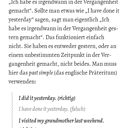
„Ich habe es ir­gend­wann in der Ver­gan­gen­heit
ge­macht“. Soll­te man etwas wie „I have done it
yes­ter­day“ sagen, sagt man ei­gent­lich „Ich
habe es ir­gend­wann in der Ver­gan­gen­heit ges­
tern ge­macht“. Das funk­tio­niert ein­fach
nicht. Sie haben es ent­we­der ges­tern, oder an
einem un­be­stimm­ten Zeit­punkt in der Ver­
gan­gen­heit ge­macht, nicht bei­des. Man muss
hier das
past simp­le
(das eng­li­sche Prä­te­ri­tum)
ver­wen­den:
I did it yesterday. (richtig)
I have done it yesterday. (falsch)
I visited my grandmother last weekend.