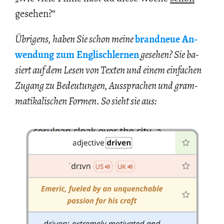
ge­se­hen?“
Üb­ri­gens, haben Sie schon meine
brand­neue An­
wen­dung zum Eng­lisch­ler­nen
ge­se­hen? Sie ba­
siert auf dem Lesen von Tex­ten und einem ein­fa­chen
Zu­gang zu Be­deu­tun­gen, Aus­spra­chen und gram­
ma­ti­ka­li­schen For­men. So sieht sie aus: