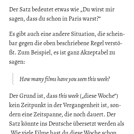
Der Satz be­deu­tet etwas wie „Du wirst mir
sagen, dass du schon in Paris warst?“
Es gibt auch eine an­de­re Si­tua­ti­on, die schein­
bar gegen die oben be­schrie­be­ne Regel ver­stö­
ßt. Zum Bei­spiel, es ist ganz Ak­zep­ta­bel zu
sagen:
How many films have you seen this week?
Der Grund ist, dass
this week
(„diese Woche“)
kein Zeit­punkt in der Ver­gan­gen­heit ist, son­
dern eine Zeit­span­ne, die noch dau­ert. Der
Satz könn­te ins Deut­sche über­setzt wer­den als
„Wie viele Filme hast du diese Woche
schon