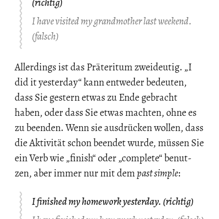
(richtig)
I have visited my grandmother last weekend.
(falsch)
Al­ler­dings ist das Prä­te­ri­tum zwei­deu­tig. „I
did it yes­ter­day“ kann ent­we­der be­deu­ten,
dass Sie ges­tern etwas zu Ende ge­bracht
haben, oder dass Sie etwas mach­ten, ohne es
zu be­en­den. Wenn sie aus­drü­cken wol­len, dass
die Ak­ti­vi­tät schon be­en­det wurde, müs­sen Sie
ein Verb wie „fi­nish“ oder „com­ple­te“ be­nut­
zen, aber immer nur mit dem
past simp­le
:
I finished my homework yesterday. (richtig)