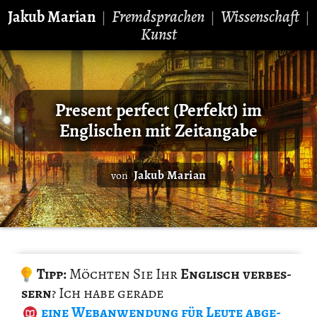
Jakub Marian
Fremdsprachen
Wissenschaft
|
|
|
Kunst
Present perfect (Perfekt) im
Englischen mit Zeitangabe
Jakub Marian
von
Tipp:
Möch­ten Sie Ihr
Eng­lisch ver­bes­
sern
? Ich habe ge­ra­de
eine Web­an­wen­dung
für Leute ab­ge­