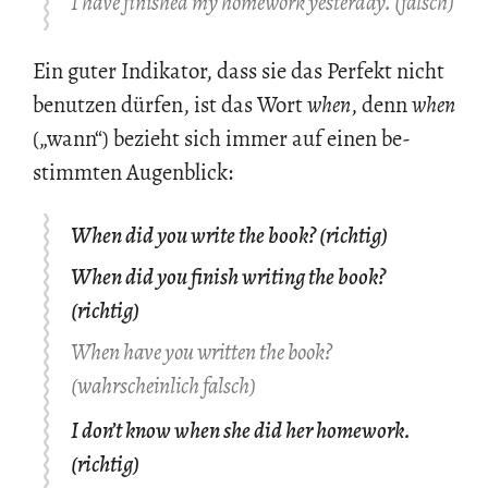
I have finished my homework yesterday. (falsch)
Ein guter In­di­ka­tor, dass sie das Per­fekt nicht
be­nut­zen dür­fen, ist das Wort
when
, denn
when
(„wann“) be­zieht sich immer auf einen be­
stimm­ten Au­gen­blick:
When did you write the book? (richtig)
When did you finish writing the book?
(richtig)
When have you written the book?
(wahrscheinlich falsch)
I don’t know when she did her homework.
(richtig)