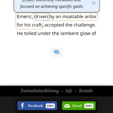
Datenschutzerklärung
Info
Kontakt
•
•
Facebook
21k+
Email
12k+