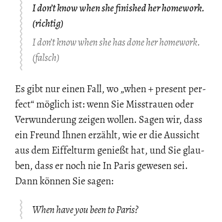
I don’t know when she finished her homework.
(richtig)
I don’t know when she has done her homework.
(falsch)
Es gibt nur einen Fall, wo „when + pre­sent per­
fect“ mög­lich ist: wenn Sie Miss­trau­en oder
Ver­wun­de­rung zei­gen wol­len. Sagen wir, dass
ein Freund Ihnen er­zählt, wie er die Aus­sicht
aus dem Eif­fel­turm ge­nie­ßt hat, und Sie glau­
ben, dass er noch nie In Paris ge­we­sen sei.
Dann kön­nen Sie sagen:
When have you been to Paris?